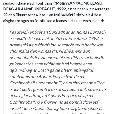
seoladh chuig gach toghthóir:
"Molann AN tAONÚ LEASÚ
DÉAG AR AN mBUNREACHT, 1992
, a bhaineann le hAirteagal
29 den Bhunreacht a leasú, an tríú habairt i bhfo-alt 4 de a
aisghairm agus na fo-ailt seo a leanas a chur isteach in alt 4:
Féadfaidh an Stát an Conradh ar an Aontas Eorpach
a síníodh i Maastricht an 7ú lá d’Fheabhra, 1992, a
dhaingniú agus féadfaidh sé teacht chun bheith ina
chomhalta den Aontas sin. Ní dhéanann aon
neamhbhailí den Bhunreacht seo dlíthe a achtaíodh,
gníomhartha arna ndéanamh nó bearta arna
nglacadh ag an Stát is gá de bharr oibleagáidí
comhaltais den Aontas Eorpach nó de na
Comhphobail a neamhbhailí, ná ní choisceann dlíthe
a achtaíodh, gníomhartha arna ndéanamh nó bearta
arna nglacadh ag an Aontas Eorpach nó ag na
Comhphobail nó a fhorais, nó ag comhlachtaí atá
inniúil faoi na Conarthaí ag bunú na gComhphobal,