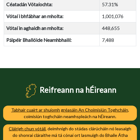
Céatadán Vótaíochta:
57.31%
Vótaí i bhfábhar an mholta:
1,001,076
Vótaí in aghaidh an mholta:
448,655
Páipéir Bhallóide Neamhbhailí:
7,488
Reifreann na hÉireann
Tabhair cuairt ar shuíomh gréasáin An Choimisiún Toghcháin
,
coimisiún toghcháin neamhspleách na hÉireann.
Cláirigh chun vótáil
, deimhnigh do stádas clárúcháin nó leasaigh
do shonraí cláraithe má tá cónaí ort lasmuigh do Bhaile Átha