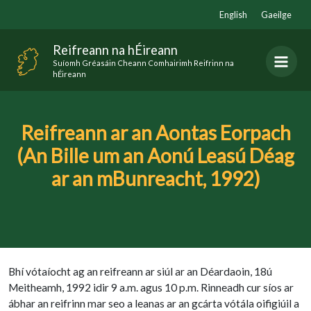
Skip
English
Gaeilge
to
content
Reifreann na hÉireann
Suíomh Gréasáin Cheann Comhairimh Reifrinn na
hÉireann
Reifreann ar an Aontas Eorpach
(An Bille um an Aonú Leasú Déag
ar an mBunreacht, 1992)
Bhí vótaíocht ag an reifreann ar siúl ar an Déardaoin, 18ú
Meitheamh, 1992 idir 9 a.m. agus 10 p.m. Rinneadh cur síos ar
ábhar an reifrinn mar seo a leanas ar an gcárta vótála oifigiúil a