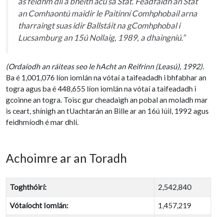
as feidhm dlí a bheith acu sa Stát. Féadfaidh an Stát
an Comhaontú maidir le Paitinní Comhphobail arna
tharraingt suas idir Ballstáit na gComhphobal i
Lucsamburg an 15ú Nollaig, 1989, a dhaingniú.”
(Ordaíodh an ráiteas seo le hAcht an Reifrinn (Leasú), 1992).
Ba é 1,001,076 líon iomlán na vótaí a taifeadadh i bhfabhar an
togra agus ba é 448,655 líon iomlán na vótaí a taifeadadh i
gcoinne an togra. Toisc gur cheadaigh an pobal an moladh mar
is ceart, shínigh an tUachtarán an Bille ar an 16ú Iúil, 1992 agus
feidhmíodh é mar dhlí.
Achoimre ar an Toradh
Toghthóirí:
2,542,840
Vótaíocht Iomlán:
1,457,219