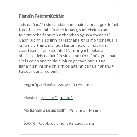
c
h
a
Fianáin Feidhmiúcháin
Leis na fianáin sin is féidir linn cuairteanna agus foinsí
tráchta a chomhaireamh ionas go mbeimid in ann
feidhmíocht ár suímh a thomhas agus a fheabhsú.
Cabhraíonn siad linn na leathanaigh is mó tóir agus is
lú tóir a aithint, mar aon leis an gcaoi a mbogann
cuairteoirí ar an suíomh. Déantar gach eolas a
bhailítear leis na fianáin sin a comhiomlánú agus mar
sin is eolas anaithnid é. Mura gceadaíonn tú na
fianáin sin, ní bheidh a fhios againn cén uair ar thug
tú cuairt ar ár suíomh.
F
www.referendum.ie
i
a
n
_pk_ses*
,
_pk_id*
á
i
An Chéad Pháirtí
n
F
Cúpla soicind, 392 Laethanta
e
i
d