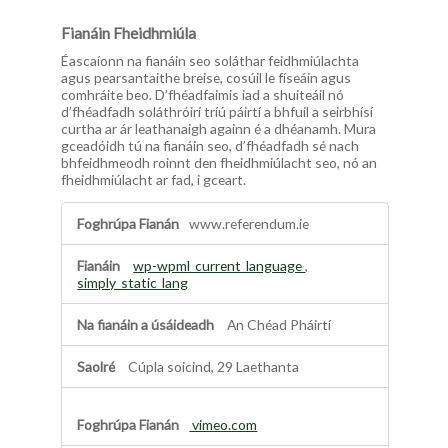
h
m
Fianáin Fheidhmiúla
i
Éascaíonn na fianáin seo soláthar feidhmiúlachta
ú
agus pearsantaithe breise, cosúil le físeáin agus
c
comhráite beo. D’fhéadfaimis iad a shuiteáil nó
h
d’fhéadfadh soláthróirí tríú páirtí a bhfuil a seirbhísí
á
curtha ar ár leathanaigh againn é a dhéanamh. Mura
i
gceadóidh tú na fianáin seo, d’fhéadfadh sé nach
n
bhfeidhmeodh roinnt den fheidhmiúlacht seo, nó an
fheidhmiúlacht ar fad, i gceart.
F
www.referendum.ie
i
a
n
wp-wpml_current_language
,
á
simply_static_lang
i
n
An Chéad Pháirtí
F
h
Cúpla soicind, 29 Laethanta
e
i
d
vimeo.com
h
m