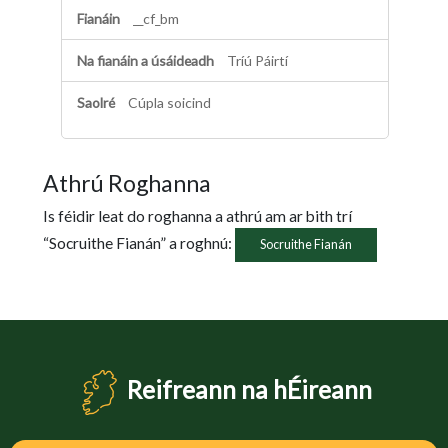
i
__cf_bm
ú
l
Tríú Páirtí
a
Cúpla soicind
Athrú Roghanna
Is féidir leat do roghanna a athrú am ar bith trí
“Socruithe Fianán” a roghnú:
Socruithe Fianán
Reifreann na hÉireann