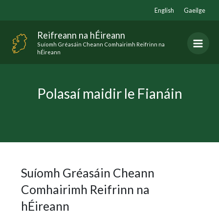
Skip
English
Gaeilge
to
content
Reifreann na hÉireann
Suíomh Gréasáin Cheann Comhairimh Reifrinn na
hÉireann
Polasaí maidir le Fianáin
Suíomh Gréasáin Cheann
Comhairimh Reifrinn na
hÉireann