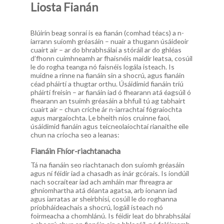
Liosta Fianán
Blúirín beag sonraí is ea fianán (comhad téacs) a n-
iarrann suíomh gréasáin – nuair a thugann úsáideoir
cuairt air – ar do bhrabhsálaí a stóráil ar do ghléas
d’fhonn cuimhneamh ar fhaisnéis maidir leatsa, cosúil
le do rogha teanga nó faisnéis logála isteach. Is
muidne a rinne na fianáin sin a shocrú, agus fianáin
céad pháirtí a thugtar orthu. Úsáidimid fianáin tríú
pháirtí freisin – ar fianáin iad ó fhearann atá éagsúil ó
fhearann an tsuímh gréasáin a bhfuil tú ag tabhairt
cuairt air – chun críche ár n-iarrachtaí fógraíochta
agus margaíochta. Le bheith níos cruinne faoi,
úsáidimid fianáin agus teicneolaíochtaí rianaithe eile
chun na críocha seo a leanas:
Fianáin Fhíor-riachtanacha
Tá na fianáin seo riachtanach don suíomh gréasáin
agus ní féidir iad a chasadh as inár gcórais. Is iondúil
nach socraítear iad ach amháin mar fhreagra ar
ghníomhartha atá déanta agatsa, arb ionann iad
agus iarratas ar sheirbhísí, cosúil le do roghanna
príobháideachais a shocrú, logáil isteach nó
foirmeacha a chomhlánú. Is féidir leat do bhrabhsálaí