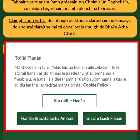
Tabhair cuairt ar shuíomh gréasáin An Choimisiún Toghcháin
,
coimisiún toghcháin neamhspleách na hÉireann.
Cláirigh chun vótáil
, deimhnigh do stádas clárúcháin nó leasaigh
do shonraí cláraithe má tá cónaí ort lasmuigh do Bhaile Átha
Cliath.
Cláirigh chun vótáil
, deimhnigh do stádas clárúcháin nó leasaigh
do shonraí cláraithe má tá cónaí ort i mBaile Átha Cliath.
Toiliú Fianán
Má chliceálann tú ar “Glac leis na Fianáin uile”, glacann tú le
stóráil fianán ar do ghléas le nascleanúint suíomhanna a
fheabhsú, le hanailís a dhéanamh ar úsáid suíomhanna, agus le
cuidiú lenár n-iarrachtaí margaíochta.
Cookie Policy
Inrochtaineacht
Polasaí maidir le Fianáin
Socruithe Fianán
Polasaí Príobháideachais
Fianáin Riachtanacha Amháin
Glac le Gach Fianán
© 2026 Reifreann na hÉireann