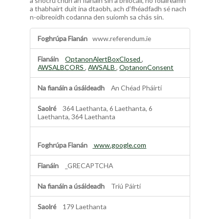
a shocrú chun an fianáin sin a bhlocáil, nó foláireamh
a thabhairt duit ina dtaobh, ach d’fhéadfadh sé nach
n-oibreoidh codanna den suíomh sa chás sin.
F
www.referendum.ie
i
a
n
OptanonAlertBoxClosed
,
á
AWSALBCORS
,
AWSALB
,
OptanonConsent
i
n
An Chéad Pháirtí
F
h
364 Laethanta, 6 Laethanta, 6
í
Laethanta, 364 Laethanta
o
r
-
www.google.com
r
i
a
_GRECAPTCHA
c
h
Tríú Páirtí
t
a
179 Laethanta
n
a