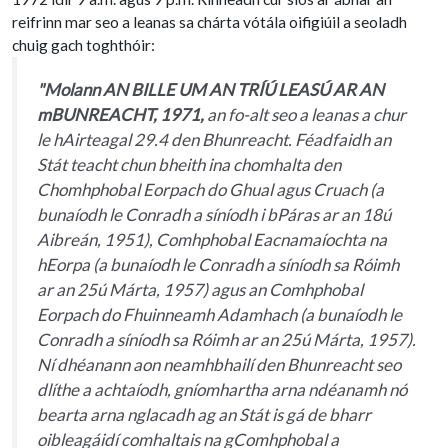
reifrinn mar seo a leanas sa chárta vótála oifigiúil a seoladh
chuig gach toghthóir:
"Molann AN BILLE UM AN TRÍÚ LEASÚ AR AN
mBUNREACHT, 1971,
an fo-alt seo a leanas a chur
le hAirteagal 29.4 den Bhunreacht. Féadfaidh an
Stát teacht chun bheith ina chomhalta den
Chomhphobal Eorpach do Ghual agus Cruach (a
bunaíodh le Conradh a síníodh i bPáras ar an 18ú
Aibreán, 1951), Comhphobal Eacnamaíochta na
hEorpa (a bunaíodh le Conradh a síníodh sa Róimh
ar an 25ú Márta, 1957) agus an Comhphobal
Eorpach do Fhuinneamh Adamhach (a bunaíodh le
Conradh a síníodh sa Róimh ar an 25ú Márta, 1957).
Ní dhéanann aon neamhbhailí den Bhunreacht seo
dlíthe a achtaíodh, gníomhartha arna ndéanamh nó
bearta arna nglacadh ag an Stát is gá de bharr
oibleagáidí comhaltais na gComhphobal a