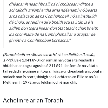
dhéanamh neamhbhailí ná ní choisceann dlíthe a
achtaíodh, gníomhartha arna ndéanamh nó bearta
arna nglacadh ag na Comhphobail, nó ag institiúidí
dá chuid, as feidhm dlí a bheith acu sa Stát. Is é is
aidhm don togra ligean don Stát teacht chun bheith
ina chomhalta de na Comhphobail ar a dtugtar de
ghnáth na Comhphobail Eorpacha."
(Forordaíodh an ráiteas seo le hAcht an Reifrinn (Leasú),
1972).
Ba é 1,041,890 líon iomlán na vótaí a taifeadadh i
bhfabhar an togra agus ba é 211,891 líon iomlán na vótaí a
taifeadadh i gcoinne an togra. Toisc gur cheadaigh an pobal an
moladh mar is ceart, shínigh an tUachtarán an Bille ar an 8ú
Meitheamh, 1972 agus feidhmíodh é mar dhlí.
Achoimre ar an Toradh