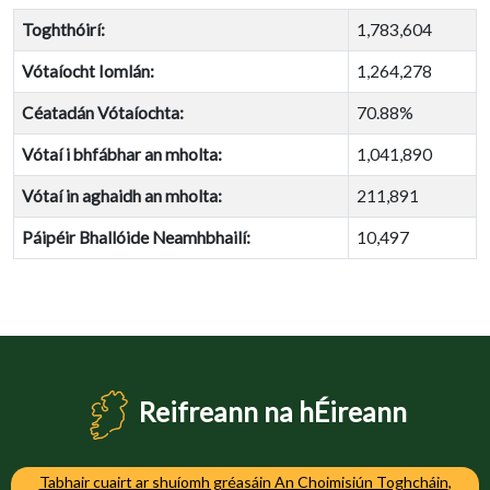
Toghthóirí:
1,783,604
Vótaíocht Iomlán:
1,264,278
Céatadán Vótaíochta:
70.88%
Vótaí i bhfábhar an mholta:
1,041,890
Vótaí in aghaidh an mholta:
211,891
Páipéir Bhallóide Neamhbhailí:
10,497
Reifreann na hÉireann
Tabhair cuairt ar shuíomh gréasáin An Choimisiún Toghcháin
,