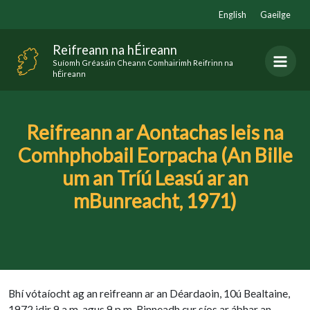
Skip
English
Gaeilge
to
content
Reifreann na hÉireann
Suíomh Gréasáin Cheann Comhairimh Reifrinn na
hÉireann
Reifreann ar Aontachas leis na
Comhphobail Eorpacha (An Bille
um an Tríú Leasú ar an
mBunreacht, 1971)
Bhí vótaíocht ag an reifreann ar an Déardaoin, 10ú Bealtaine,
1972 idir 9 a.m. agus 9 p.m. Rinneadh cur síos ar ábhar an