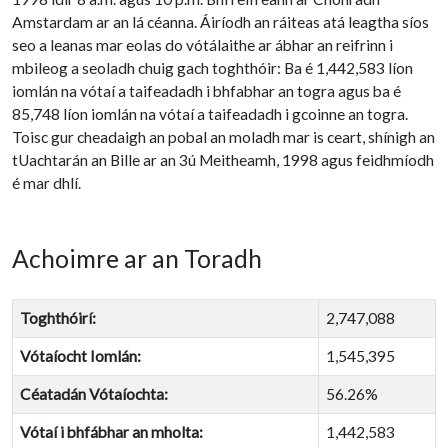
Amstardam ar an lá céanna. Áiríodh an ráiteas atá leagtha síos
seo a leanas mar eolas do vótálaithe ar ábhar an reifrinn i
mbileog a seoladh chuig gach toghthóir: Ba é 1,442,583 líon
iomlán na vótaí a taifeadadh i bhfabhar an togra agus ba é
85,748 líon iomlán na vótaí a taifeadadh i gcoinne an togra.
Toisc gur cheadaigh an pobal an moladh mar is ceart, shínigh an
tUachtarán an Bille ar an 3ú Meitheamh, 1998 agus feidhmíodh
é mar dhlí.
Achoimre ar an Toradh
Toghthóirí:
2,747,088
Vótaíocht Iomlán:
1,545,395
Céatadán Vótaíochta:
56.26%
Vótaí i bhfábhar an mholta:
1,442,583