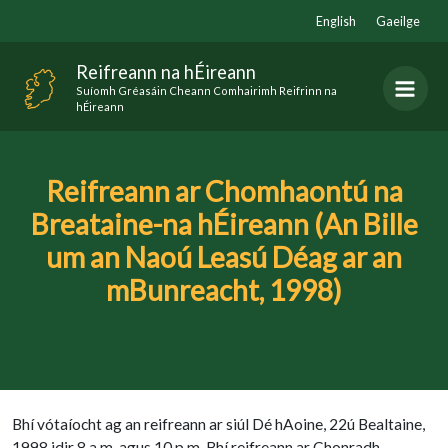
Skip
English
Gaeilge
to
content
Reifreann na hÉireann
Suíomh Gréasáin Cheann Comhairimh Reifrinn na
hÉireann
Reifreann ar Chomhaontú na
Breataine-na hÉireann (An Bille
um an Naoú Leasú Déag ar an
mBunreacht, 1998)
Bhí vótaíocht ag an reifreann ar siúl Dé hAoine, 22ú Bealtaine,
1998 idir 8 a.m. agus 10 p.m. Bhí reifreann ar Chonradh