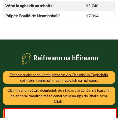
Vótaí in aghaidh an mholta:
85,748
Páipéir Bhallóide Neamhbhailí:
17,064
Reifreann na hÉireann
Tabhair cuairt ar shuíomh gréasáin An Choimisiún Toghcháin
,
coimisiún toghcháin neamhspleách na hÉireann.
Cláirigh chun vótáil
, deimhnigh do stádas clárúcháin nó leasaigh
do shonraí cláraithe má tá cónaí ort lasmuigh do Bhaile Átha
Cliath.
Cláirigh chun vótáil
, deimhnigh do stádas clárúcháin nó leasaigh
do shonraí cláraithe má tá cónaí ort i mBaile Átha Cliath.