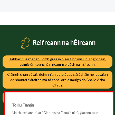
Reifreann na hÉireann
Tabhair cuairt ar shuíomh gréasáin An Choimisiún Toghcháin
,
coimisiún toghcháin neamhspleách na hÉireann.
Cláirigh chun vótáil
, deimhnigh do stádas clárúcháin nó leasaigh
do shonraí cláraithe má tá cónaí ort lasmuigh do Bhaile Átha
Cliath.
Cláirigh chun vótáil
, deimhnigh do stádas clárúcháin nó leasaigh
do shonraí cláraithe má tá cónaí ort i mBaile Átha Cliath.
Toiliú Fianán
Má chliceálann tú ar “Glac leis na Fianáin uile”, glacann tú le