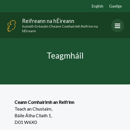
Skip
English
Gaeilge
to
content
Reifreann na hÉireann
Suíomh Gréasáin Cheann Comhairimh Reifrinn na
hÉireann
Teagmháil
Ceann Comhairimh an Reifrinn
Teach an Chustaim,
Báile Átha Cliath 1,
D01 W6X0