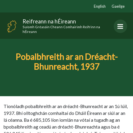
Skip
English
Gaeilge
to
content
Reifreann na hÉireann
Suíomh Gréasáin Cheann Comhairimh Reifrinn na
hÉireann
Pobalbhreith ar an Dréacht-
Bhunreacht, 1937
Tionóladh pobalbhreith ar an dréacht-Bhunreacht ar an 1ú Iúil,
1937. Bhí olltoghchán comhaltaí do Dháil Éireann ar siúl ar an
lá céanna. Ba é 685,105 líon iomlán na vótaí a tugadh ag an
bpobalbhreith ag ceadú an dréacht-Bhunreachta agus ba é