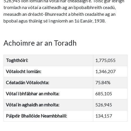
526,945 líon iomlán na vótaí nár cheadaigh é. Toisc gur léirigh
tromlach na vótaí a caitheadh ag an bpobalbhreith ceadú,
measadh an dréacht-Bhunreacht a bheith ceadaithe ag an
bpobal agus tháinig sé i ngníomh an 1ú Eanáir, 1938.
Achoimre ar an Toradh
Toghthóirí:
1,775,055
Vótaíocht Iomlán:
1,346,207
Céatadán Vótaíochta:
75.84%
Vótaí i bhfábhar an mholta:
685,105
Vótaí in aghaidh an mholta:
526,945
Páipéir Bhallóide Neamhbhailí:
134,157