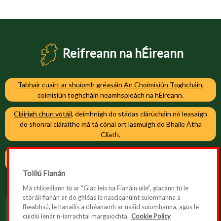
Reifreann na hÉireann
Tabhair cuairt ar shuíomh gréasáin An Choimisiún Toghcháin
,
coimisiún toghcháin neamhspleách na hÉireann.
Cláirigh chun vótáil
, deimhnigh do stádas clárúcháin nó leasaigh
do shonraí cláraithe má tá cónaí ort lasmuigh do Bhaile Átha
Cliath.
Cláirigh chun vótáil
, deimhnigh do stádas clárúcháin nó leasaigh
do shonraí cláraithe má tá cónaí ort i mBaile Átha Cliath.
Toiliú Fianán
Má chliceálann tú ar “Glac leis na Fianáin uile”, glacann tú le
stóráil fianán ar do ghléas le nascleanúint suíomhanna a
fheabhsú, le hanailís a dhéanamh ar úsáid suíomhanna, agus le
cuidiú lenár n-iarrachtaí margaíochta.
Cookie Policy
Inrochtaineacht