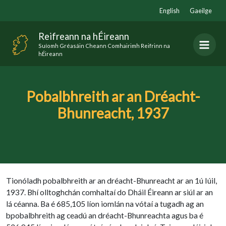
Skip
English
Gaeilge
to
content
Reifreann na hÉireann
Suíomh Gréasáin Cheann Comhairimh Reifrinn na
hÉireann
Pobalbhreith ar an Dréacht-
Bhunreacht, 1937
Tionóladh pobalbhreith ar an dréacht-Bhunreacht ar an 1ú Iúil,
1937. Bhí olltoghchán comhaltaí do Dháil Éireann ar siúl ar an
lá céanna. Ba é 685,105 líon iomlán na vótaí a tugadh ag an
bpobalbhreith ag ceadú an dréacht-Bhunreachta agus ba é