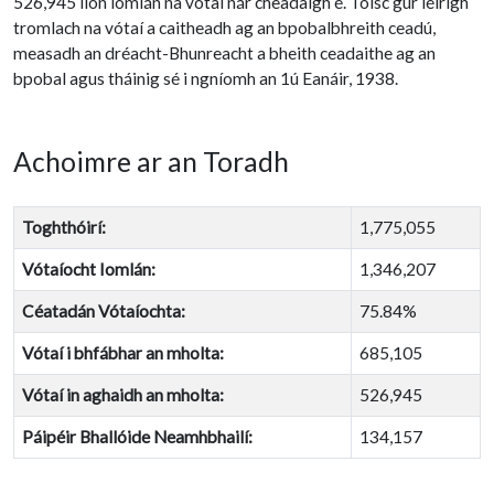
526,945 líon iomlán na vótaí nár cheadaigh é. Toisc gur léirigh
tromlach na vótaí a caitheadh ag an bpobalbhreith ceadú,
measadh an dréacht-Bhunreacht a bheith ceadaithe ag an
bpobal agus tháinig sé i ngníomh an 1ú Eanáir, 1938.
Achoimre ar an Toradh
Toghthóirí:
1,775,055
Vótaíocht Iomlán:
1,346,207
Céatadán Vótaíochta:
75.84%
Vótaí i bhfábhar an mholta:
685,105
Vótaí in aghaidh an mholta:
526,945
Páipéir Bhallóide Neamhbhailí:
134,157