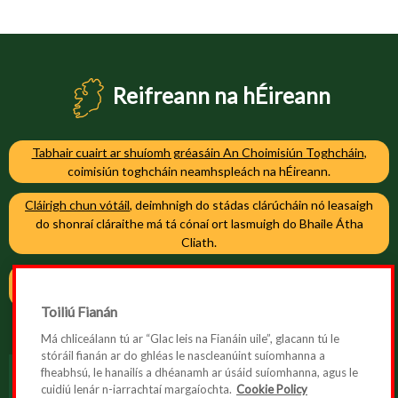
Reifreann na hÉireann
Tabhair cuairt ar shuíomh gréasáin An Choimisiún Toghcháin
,
coimisiún toghcháin neamhspleách na hÉireann.
Cláirigh chun vótáil
, deimhnigh do stádas clárúcháin nó leasaigh
do shonraí cláraithe má tá cónaí ort lasmuigh do Bhaile Átha
Cliath.
Cláirigh chun vótáil
, deimhnigh do stádas clárúcháin nó leasaigh
do shonraí cláraithe má tá cónaí ort i mBaile Átha Cliath.
Toiliú Fianán
Má chliceálann tú ar “Glac leis na Fianáin uile”, glacann tú le
stóráil fianán ar do ghléas le nascleanúint suíomhanna a
fheabhsú, le hanailís a dhéanamh ar úsáid suíomhanna, agus le
cuidiú lenár n-iarrachtaí margaíochta.
Cookie Policy
Inrochtaineacht