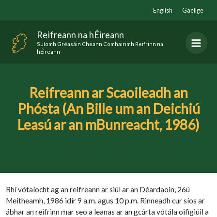
Skip
English
Gaeilge
to
content
Reifreann na hÉireann
Suíomh Gréasáin Cheann Comhairimh Reifrinn na
hÉireann
Reifreann ar Scaoileadh an
Phósta (An Bille um an Deichiú
Leasú ar an mBunreacht, 1986)
Bhí vótaíocht ag an reifreann ar siúl ar an Déardaoin, 26ú
Meitheamh, 1986 idir 9 a.m. agus 10 p.m. Rinneadh cur síos ar
ábhar an reifrinn mar seo a leanas ar an gcárta vótála oifigiúil a