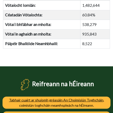
Vótaíocht Iomlán:
1,482,644
Céatadán Vótaíochta:
60.84%
Vótaí i bhfábhar an mholta:
538,279
Vótaí in aghaidh an mholta:
935,843
Páipéir Bhallóide Neamhbhailí:
8,522
Reifreann na hÉireann
Tabhair cuairt ar shuíomh gréasáin An Choimisiún Toghcháin
,
coimisiún toghcháin neamhspleách na hÉireann.