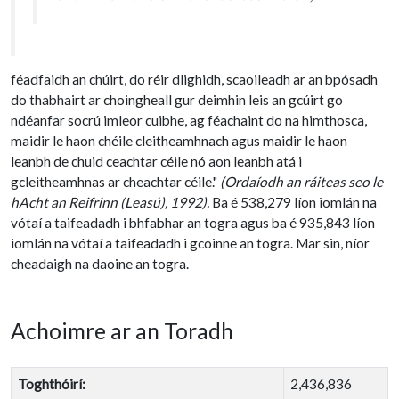
féadfaidh an chúirt, do réir dlighidh, scaoileadh ar an bpósadh
do thabhairt ar choingheall gur deimhin leis an gcúirt go
ndéanfar socrú imleor cuibhe, ag féachaint do na himthosca,
maidir le haon chéile cleitheamhnach agus maidir le haon
leanbh de chuid ceachtar céile nó aon leanbh atá i
gcleitheamhnas ar cheachtar céile."
(Ordaíodh an ráiteas seo le
hAcht an Reifrinn (Leasú), 1992).
Ba é 538,279 líon iomlán na
vótaí a taifeadadh i bhfabhar an togra agus ba é 935,843 líon
iomlán na vótaí a taifeadadh i gcoinne an togra. Mar sin, níor
cheadaigh na daoine an togra.
Achoimre ar an Toradh
Toghthóirí:
2,436,836