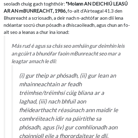
seoladh chuig gach toghthóir:
"Molann AN DEICHIÚ LEASÚ
AR AN mBUNREACHT, 1986,
fo-alt d’Airteagal 41.3 den
Bhunreacht a scriosadh, a deir nach n-achtófar aon dlí lena
ndéantar socrú chun pósadh a dhíscaoileadh, agus chun an fo-
alt seo a leanas a chur ina ionad:
Más rud é agus sa chás seo amháin gur deimhin leis
an gcúirt a bhunófar faoin mBunreacht seo mar a
leagtar amach le dlí:
(i) gur theip ar phósadh, (ii) gur lean an
mhainneachtain ar feadh
tréimhse/tréimhsí cúig bliana ar a
laghad, (iii) nach bhfuil aon
fhéidearthacht réasúnach ann maidir le
comhréiteach idir na páirtithe sa
phósadh, agus (iv) gur comhlíonadh aon
choinníoll eile a fhorordaítear le dlí,