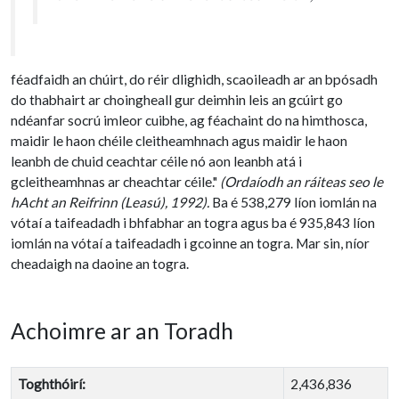
féadfaidh an chúirt, do réir dlighidh, scaoileadh ar an bpósadh
do thabhairt ar choingheall gur deimhin leis an gcúirt go
ndéanfar socrú imleor cuibhe, ag féachaint do na himthosca,
maidir le haon chéile cleitheamhnach agus maidir le haon
leanbh de chuid ceachtar céile nó aon leanbh atá i
gcleitheamhnas ar cheachtar céile."
(Ordaíodh an ráiteas seo le
hAcht an Reifrinn (Leasú), 1992).
Ba é 538,279 líon iomlán na
vótaí a taifeadadh i bhfabhar an togra agus ba é 935,843 líon
iomlán na vótaí a taifeadadh i gcoinne an togra. Mar sin, níor
cheadaigh na daoine an togra.
Achoimre ar an Toradh
Toghthóirí:
2,436,836