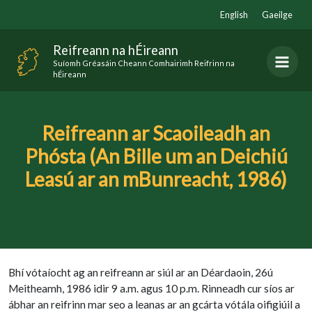
Skip
English
Gaeilge
to
content
Reifreann na hÉireann
Suíomh Gréasáin Cheann Comhairimh Reifrinn na
hÉireann
Reifreann ar Scaoileadh an
Phósta (An Bille um an Deichiú
Leasú ar an mBunreacht, 1986)
Bhí vótaíocht ag an reifreann ar siúl ar an Déardaoin, 26ú
Meitheamh, 1986 idir 9 a.m. agus 10 p.m. Rinneadh cur síos ar
ábhar an reifrinn mar seo a leanas ar an gcárta vótála oifigiúil a