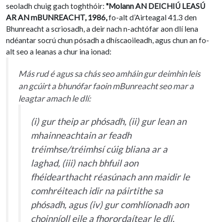
seoladh chuig gach toghthóir:
"Molann AN DEICHIÚ LEASÚ
AR AN mBUNREACHT, 1986,
fo-alt d’Airteagal 41.3 den
Bhunreacht a scriosadh, a deir nach n-achtófar aon dlí lena
ndéantar socrú chun pósadh a dhíscaoileadh, agus chun an fo-
alt seo a leanas a chur ina ionad:
Más rud é agus sa chás seo amháin gur deimhin leis
an gcúirt a bhunófar faoin mBunreacht seo mar a
leagtar amach le dlí:
(i) gur theip ar phósadh, (ii) gur lean an
mhainneachtain ar feadh
tréimhse/tréimhsí cúig bliana ar a
laghad, (iii) nach bhfuil aon
fhéidearthacht réasúnach ann maidir le
comhréiteach idir na páirtithe sa
phósadh, agus (iv) gur comhlíonadh aon
choinníoll eile a fhorordaítear le dlí,