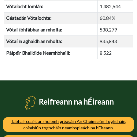
Vótaíocht Iomlán:
1,482,644
Céatadán Vótaíochta:
60.84%
Vótaí i bhfábhar an mholta:
538,279
Vótaí in aghaidh an mholta:
935,843
Páipéir Bhallóide Neamhbhailí:
8,522
Reifreann na hÉireann
Tabhair cuairt ar shuíomh gréasáin An Choimisiún Toghcháin
,
coimisiún toghcháin neamhspleách na hÉireann.