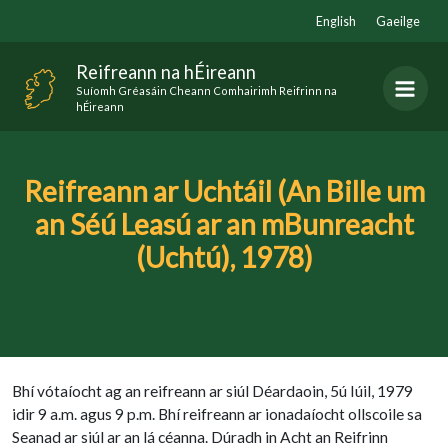
Skip
English
Gaeilge
to
content
Reifreann na hÉireann
Suíomh Gréasáin Cheann Comhairimh Reifrinn na
hÉireann
Reifreann ar Uchtáil (An Bille um
an Séú Leasú ar an mBunreacht
(Uchtú), 1978)
Bhí vótaíocht ag an reifreann ar siúl Déardaoin, 5ú Iúil, 1979
idir 9 a.m. agus 9 p.m. Bhí reifreann ar ionadaíocht ollscoile sa
Seanad ar siúl ar an lá céanna. Dúradh in Acht an Reifrinn