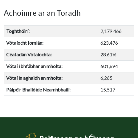
Achoimre ar an Toradh
Toghthóirí:
2,179,466
Vótaíocht Iomlán:
623,476
Céatadán Vótaíochta:
28.61%
Vótaí i bhfábhar an mholta:
601,694
Vótaí in aghaidh an mholta:
6,265
Páipéir Bhallóide Neamhbhailí:
15,517