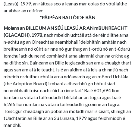
(Leasú), 1979, an ráiteas seo a leanas mar eolas do vótálaithe
ar ábhar an reifrinn:
"PÁIPÉAR BALLÓIDE BÁN
Molann an BILLE UM AN SÉÚ LEASÚ AR AN mBUNREACHT
(GLACADH), 1978,
nach mbeidh uchtáil atá de réir dlíthe arna
n-achtú ag an Oireachtas neamhbhailí de bhíthin amháin nach
breitheamh nó cúirt a rinne nó gur thug an t-ordú nó an t-údarú
iomchuí ach duine nó comhlacht arna ainmniú chun na críche ag
na dlíthe sin. Baineann an Bille le glacadh san am a chuaigh thart
agus san am atá le teacht. Is é an aidhm atá leis a chinntiú nach
mbeidh orduithe uchtála arna ndéanamh ag an mBord Uchtála
(the Adoption Board) i mbaol a dhearbhú go bhfuil siad
neamhbhailí toisc nach cúirt a rinne iad." Ba é 601,694 líon
iomlán na vótaí a taifeadadh i bhfabhar an togra agus ba é
6,265 líon iomlán na vótaí a taifeadadh i gcoinne an togra.
Toisc gur cheadaigh an pobal an moladh mar is ceart, shínigh an
tUachtarán an Bille ar an 3ú Lúnasa, 1979 agus feidhmíodh é
mar dhlí.