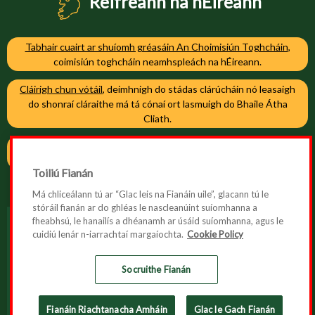
Reifreann na hÉireann
Tabhair cuairt ar shuíomh gréasáin An Choimisiún Toghcháin
,
coimisiún toghcháin neamhspleách na hÉireann.
Cláirigh chun vótáil
, deimhnigh do stádas clárúcháin nó leasaigh
do shonraí cláraithe má tá cónaí ort lasmuigh do Bhaile Átha
Cliath.
Cláirigh chun vótáil
, deimhnigh do stádas clárúcháin nó leasaigh
do shonraí cláraithe má tá cónaí ort i mBaile Átha Cliath.
Toiliú Fianán
Má chliceálann tú ar “Glac leis na Fianáin uile”, glacann tú le
stóráil fianán ar do ghléas le nascleanúint suíomhanna a
fheabhsú, le hanailís a dhéanamh ar úsáid suíomhanna, agus le
cuidiú lenár n-iarrachtaí margaíochta.
Cookie Policy
Inrochtaineacht
Polasaí maidir le Fianáin
Socruithe Fianán
Polasaí Príobháideachais
Fianáin Riachtanacha Amháin
Glac le Gach Fianán