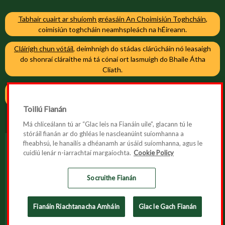
Tabhair cuairt ar shuíomh gréasáin An Choimisiún Toghcháin
,
coimisiún toghcháin neamhspleách na hÉireann.
Cláirigh chun vótáil
, deimhnigh do stádas clárúcháin nó leasaigh
do shonraí cláraithe má tá cónaí ort lasmuigh do Bhaile Átha
Cliath.
Cláirigh chun vótáil
, deimhnigh do stádas clárúcháin nó leasaigh
do shonraí cláraithe má tá cónaí ort i mBaile Átha Cliath.
Toiliú Fianán
Má chliceálann tú ar “Glac leis na Fianáin uile”, glacann tú le
stóráil fianán ar do ghléas le nascleanúint suíomhanna a
fheabhsú, le hanailís a dhéanamh ar úsáid suíomhanna, agus le
cuidiú lenár n-iarrachtaí margaíochta.
Cookie Policy
Inrochtaineacht
Polasaí maidir le Fianáin
Socruithe Fianán
Polasaí Príobháideachais
Fianáin Riachtanacha Amháin
Glac le Gach Fianán
© 2026 Reifreann na hÉireann