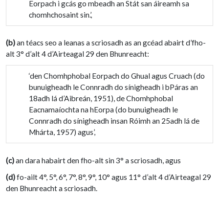
Eorpach i gcás go mbeadh an Stát san áireamh sa
chomhchosaint sin.’,
(b)
an téacs seo a leanas a scriosadh as an gcéad abairt d’fho-
alt 3° d’alt 4 d’Airteagal 29 den Bhunreacht:
‘den Chomhphobal Eorpach do Ghual agus Cruach (do
bunuigheadh le Connradh do sínigheadh i bPáras an
18adh lá d’Aibreán, 1951), de Chomhphobal
Eacnamaíochta na hEorpa (do bunuigheadh le
Connradh do sínigheadh insan Róimh an 25adh lá de
Mhárta, 1957) agus’,
(c)
an dara habairt den fho-alt sin 3° a scriosadh, agus
(d)
fo-ailt 4°, 5°, 6°, 7°, 8°, 9°, 10° agus 11° d’alt 4 d’Airteagal 29
den Bhunreacht a scriosadh.