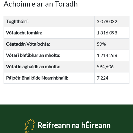
Achoimre ar an Toradh
Toghthóirí:
3,078,032
Vótaíocht Iomlán:
1,816,098
Céatadán Vótaíochta:
59%
Vótaí i bhfábhar an mholta:
1,214,268
Vótaí in aghaidh an mholta:
594,606
Páipéir Bhallóide Neamhbhailí:
7,224
Reifreann na hÉireann