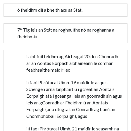
ó fheidhm dlí a bheith acu sa Stát.
7° Tig leis an Stát na roghnuithe nó na roghanna a
fheidhmiú-
i a bhfuil feidhm ag Airteagal 20 den Chonradh
ar an Aontas Eorpach a bhaineann le comhar
feabhsaithe maidir leo,
ii faoi Phrótacal Uimh. 19 maidir le acquis
Schengen arna lánpháirtiú i gcreat an Aontais
Eorpaigh atá i gceangal leis an gconradh sin agus
leis an gConradh ar Fheidhmiú an Aontais
Eorpaigh (ar a dtugtaí an Conradh ag bunú an
Chomhphobail Eorpaigh), agus
iii faoi Phrótacal Uimh. 21 maidir le seasamh na