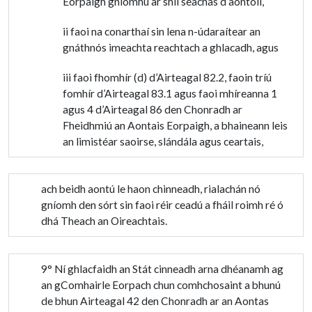
Eorpaigh gníomhú ar shlí seachas d’aontoil,
ii faoi na conarthaí sin lena n-údaraítear an
gnáthnós imeachta reachtach a ghlacadh, agus
iii faoi fhomhír (d) d’Airteagal 82.2, faoin tríú
fomhír d’Airteagal 83.1 agus faoi mhíreanna 1
agus 4 d’Airteagal 86 den Chonradh ar
Fheidhmiú an Aontais Eorpaigh, a bhaineann leis
an limistéar saoirse, slándála agus ceartais,
ach beidh aontú le haon chinneadh, rialachán nó
gníomh den sórt sin faoi réir ceadú a fháil roimh ré ó
dhá Theach an Oireachtais.
9° Ní ghlacfaidh an Stát cinneadh arna dhéanamh ag
an gComhairle Eorpach chun comhchosaint a bhunú
de bhun Airteagal 42 den Chonradh ar an Aontas