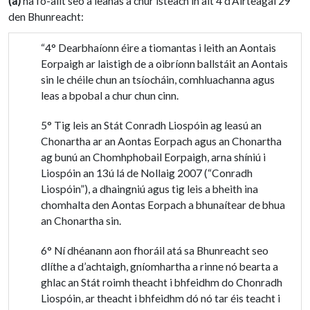
(a)
na fo-ailt seo a leanas a chur isteach in alt 4 d’Airteagal 29
den Bhunreacht:
“4° Dearbhaíonn éire a tiomantas i leith an Aontais
Eorpaigh ar laistigh de a oibríonn ballstáit an Aontais
sin le chéile chun an tsíocháin, comhluachanna agus
leas a bpobal a chur chun cinn.
5° Tig leis an Stát Conradh Liospóin ag leasú an
Chonartha ar an Aontas Eorpach agus an Chonartha
ag bunú an Chomhphobail Eorpaigh, arna shíniú i
Liospóin an 13ú lá de Nollaig 2007 (“Conradh
Liospóin”), a dhaingniú agus tig leis a bheith ina
chomhalta den Aontas Eorpach a bhunaítear de bhua
an Chonartha sin.
6° Ní dhéanann aon fhoráil atá sa Bhunreacht seo
dlíthe a d’achtaigh, gníomhartha a rinne nó bearta a
ghlac an Stát roimh theacht i bhfeidhm do Chonradh
Liospóin, ar theacht i bhfeidhm dó nó tar éis teacht i