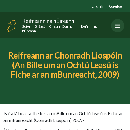
Skip
English
Gaeilge
to
content
Reifreann na hÉireann
Suíomh Gréasáin Cheann Comhairimh Reifrinn na
hÉireann
Reifreann ar Chonradh Liospóin
(An Bille um an Ochtú Leasú is
Fiche ar an mBunreacht, 2009)
Is é atá beartaithe leis an mBille um an Ochtú Leasú is Fiche ar
an mBunreacht (Conradh Liospóin) 2009-