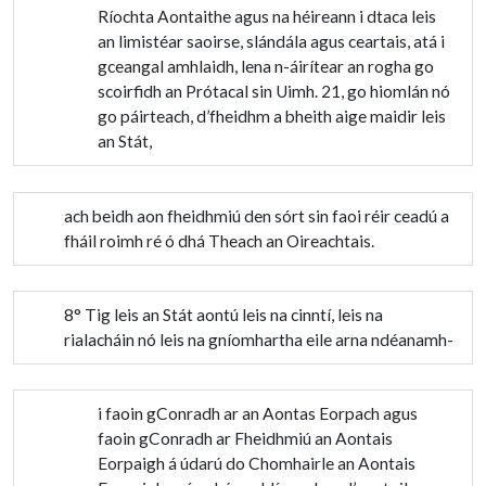
Ríochta Aontaithe agus na héireann i dtaca leis
an limistéar saoirse, slándála agus ceartais, atá i
gceangal amhlaidh, lena n-áirítear an rogha go
scoirfidh an Prótacal sin Uimh. 21, go hiomlán nó
go páirteach, d’fheidhm a bheith aige maidir leis
an Stát,
ach beidh aon fheidhmiú den sórt sin faoi réir ceadú a
fháil roimh ré ó dhá Theach an Oireachtais.
8° Tig leis an Stát aontú leis na cinntí, leis na
rialacháin nó leis na gníomhartha eile arna ndéanamh-
i faoin gConradh ar an Aontas Eorpach agus
faoin gConradh ar Fheidhmiú an Aontais
Eorpaigh á údarú do Chomhairle an Aontais