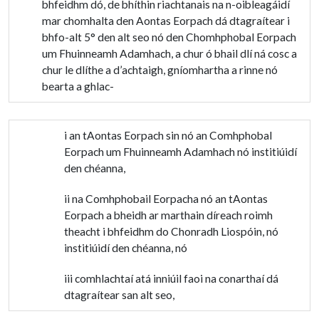
bhfeidhm dó, de bhíthin riachtanais na n-oibleagáidí
mar chomhalta den Aontas Eorpach dá dtagraítear i
bhfo-alt 5° den alt seo nó den Chomhphobal Eorpach
um Fhuinneamh Adamhach, a chur ó bhail dlí ná cosc a
chur le dlíthe a d’achtaigh, gníomhartha a rinne nó
bearta a ghlac-
i an tAontas Eorpach sin nó an Comhphobal
Eorpach um Fhuinneamh Adamhach nó institiúidí
den chéanna,
ii na Comhphobail Eorpacha nó an tAontas
Eorpach a bheidh ar marthain díreach roimh
theacht i bhfeidhm do Chonradh Liospóin, nó
institiúidí den chéanna, nó
iii comhlachtaí atá inniúil faoi na conarthaí dá
dtagraítear san alt seo,